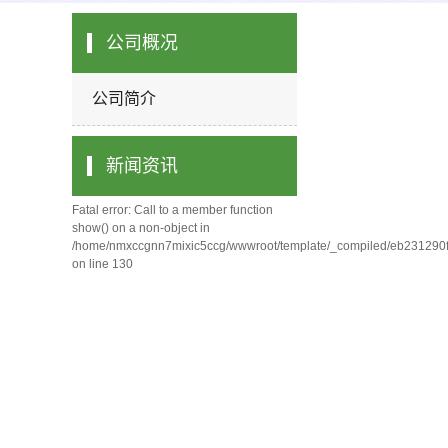
公司概况
公司简介
新闻资讯
Fatal error: Call to a member function
show() on a non-object in
/home/nmxccgnn7mixic5ccg/wwwroot/template/_compiled/eb231290
on line 130