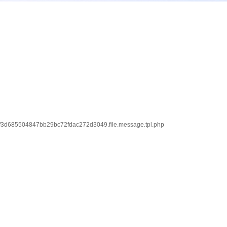
f3d685504847bb29bc72fdac272d3049.file.message.tpl.php