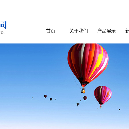
首页
关于我们
产品展示
公司简介
彩钢夹芯板
彩钢压型板
复合板
围挡板
冲孔抗风板
楼板瓦
C型檩条
钢结构